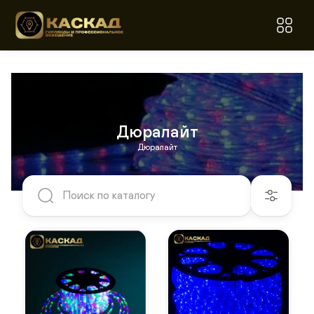
Дюралайт
Дюралайт